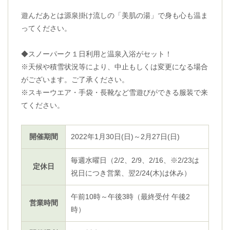
遊んだあとは源泉掛け流しの「美肌の湯」で身も心も温ま
ってください。
◆スノーパーク１日利用と温泉入浴がセット！
※天候や積雪状況等により、中止もしくは変更になる場合
がございます。ご了承ください。
※スキーウエア・手袋・長靴など雪遊びができる服装で来
てください。
開催期間
2022年1月30日(日)～2月27日(日)
毎週水曜日（2/2、2/9、2/16、※2/23は
定休日
祝日につき営業、翌2/24(木)は休み）
午前10時～午後3時（最終受付 午後2
営業時間
時）