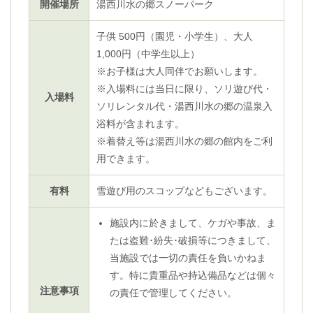
開催場所
湯西川水の郷スノーパーク
子供 500円（園児・小学生）、大人
1,000円（中学生以上）
※お子様は大人同伴でお願いします。
※入場料には当日に限り、ソリ遊び代・
入場料
ソリレンタル代・湯西川水の郷の温泉入
浴料が含まれます。
※着替え等は湯西川水の郷の館内をご利
用できます。
有料
雪遊び用のスコップなどもございます。
施設内に於きまして、ケガや事故、ま
たは盗難･紛失･破損等につきまして、
当施設では一切の責任を負いかねま
す。特に貴重品や持込備品などは個々
注意事項
の責任で管理してください。