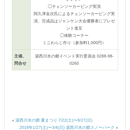
◯チェンソーカービング実演
阿久津金次氏によるチェンソーカービング実
演。完成品はジャンケン大会優勝者にプレゼ
ント進呈
◯体験コーナー
ミニわらじ作り（参加料1,000円）
主催、
湯西川水の郷イベント実行委員会 0288-98-
問合せ
0260
«
湯西川水の郷 夏まつり 7/22(土)〜8/27(日)
2018年1/27(土)〜3/4(日) 湯西川水の郷スノーパーク
»