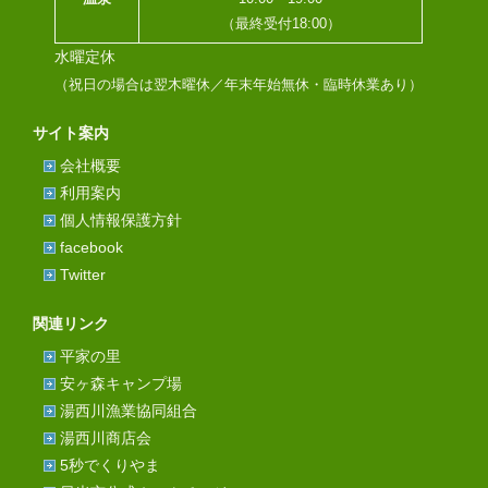
（最終受付18:00）
水曜定休
（祝日の場合は翌木曜休／年末年始無休・臨時休業あり）
サイト案内
会社概要
利用案内
個人情報保護方針
facebook
Twitter
関連リンク
平家の里
安ヶ森キャンプ場
湯西川漁業協同組合
湯西川商店会
5秒でくりやま