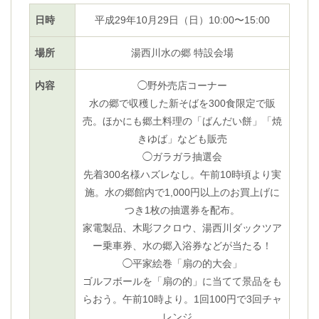
日時
平成29年10月29日（日）10:00〜15:00
場所
湯西川水の郷 特設会場
内容
◯野外売店コーナー
水の郷で収穫した新そばを300食限定で販
売。ほかにも郷土料理の「ばんだい餅」「焼
きゆば」なども販売
◯ガラガラ抽選会
先着300名様ハズレなし。午前10時頃より実
施。水の郷館内で1,000円以上のお買上げに
つき1枚の抽選券を配布。
家電製品、木彫フクロウ、湯西川ダックツア
ー乗車券、水の郷入浴券などが当たる！
◯平家絵巻「扇の的大会」
ゴルフボールを「扇の的」に当てて景品をも
らおう。午前10時より。1回100円で3回チャ
レンジ。